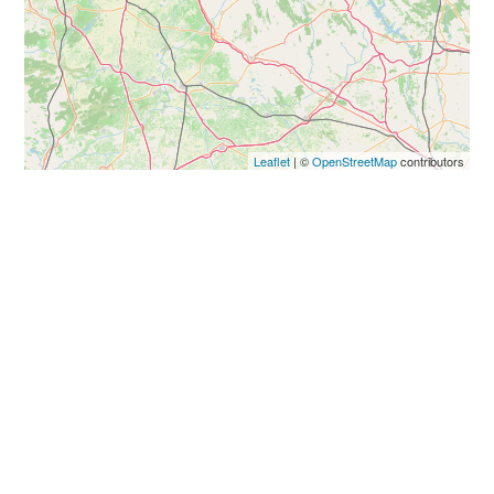
Leaflet
| ©
OpenStreetMap
contributors