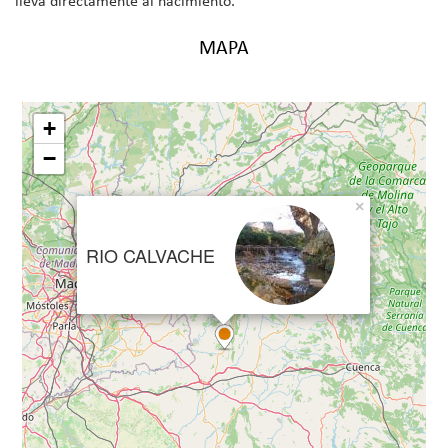
lleva directamente al nacimiento.
MAPA
+
−
×
RIO CALVACHE