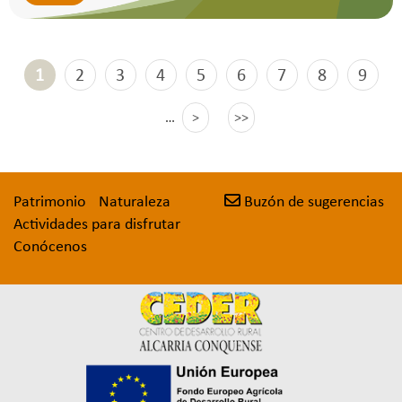
PÁGINAS
1
2
3
4
5
6
7
8
9
…
>
>>
Patrimonio
Naturaleza
Buzón de sugerencias
Actividades para disfrutar
Conócenos