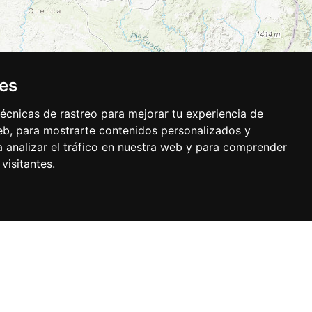
ies
écnicas de rastreo para mejorar tu experiencia de
b, para mostrarte contenidos personalizados y
 analizar el tráfico en nuestra web y para comprender
visitantes.
Base, Kadaster NL, Ordnance Survey, Esri Japan, METI, Esri China (Hong Kong), and
Buzón de sugerencias