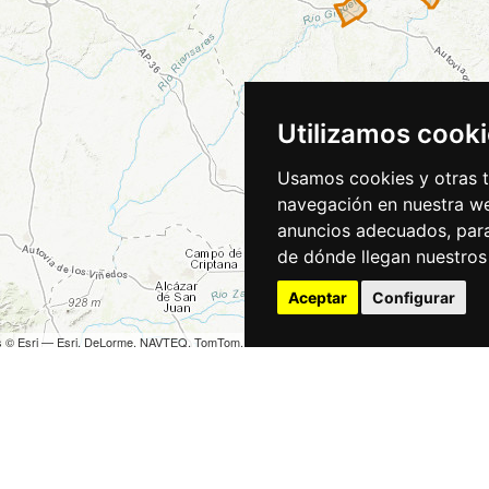
Utilizamos cook
Usamos cookies y otras t
navegación en nuestra we
anuncios adecuados, para
de dónde llegan nuestros 
Aceptar
Configurar
es © Esri — Esri, DeLorme, NAVTEQ, TomTom, Intermap, iPC, USGS, FAO, NPS, NRCAN, Geo
r Community
ara disfrutar
Conócenos