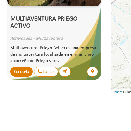
MULTIAVENTURA PRIEGO
ACTIVO
Actividades - Multiaventura
Multiaventura Priego Activo es una empresa
de multiaventura localizada en el municipio
alcarreño de Priego y sus...
Conócelo
Llamar
Leaflet
| Til
the GIS Use
Patrimonio
Naturaleza
Actividades p