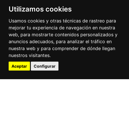
Utilizamos cookies
Usamos cookies y otras técnicas de rastreo para
mejorar tu experiencia de navegación en nuestra
web, para mostrarte contenidos personalizados y
anuncios adecuados, para analizar el tráfico en
nuestra web y para comprender de dónde llegan
nuestros visitantes.
Aceptar
Configurar
Leaflet
| Tiles © Esri — Esri, DeLorme, NAVTEQ, TomTom, Intermap, iPC, USGS, FAO,
NPS, NRCAN, GeoBase, Kadaster NL, Ordnance Survey, Esri Japan, METI, Esri China
(Hong Kong), and the GIS User Community
Patrimonio
Naturaleza
Buzón de sugerencias
Actividades para disfrutar